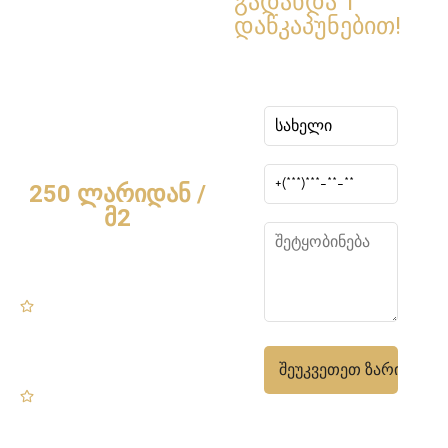
გადახდა 1
კომპანია გრომკომი
დაწკაპუნებით!
დაკავებულია
მონოლითური აგურის
სახლების, ხის
კოტეჯებისა და სხვა
ჩარჩო შენობების
მშენებლობით.
250 ლარიდან /
მ2
ჩვენ ვაფიქსირებთ
ფასს
ხელშეკრულებაში და
ვყოფთ მშენებლობას
ეტაპობრივად
ჩვენ თვითონ
ვყიდულობთ
მასალებს ან ვმუშაობთ
მომხმარებლის
მასალებთან