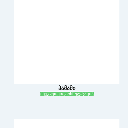
ჰამამი
შეუკვეთეთ კონსულტაცია