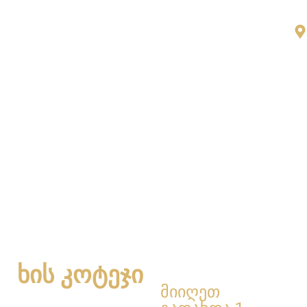
ᲮᲘᲡ ᲙᲝᲢᲔᲯᲘ
მიიღეთ